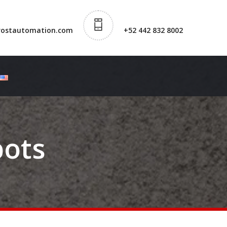
rostautomation.com
+52 442 832 8002
bots