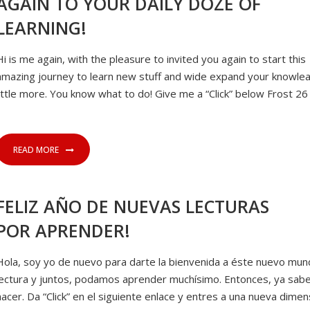
AGAIN TO YOUR DAILY DOZE OF
LEARNING!
Hi is me again, with the pleasure to invited you again to start this
amazing journey to learn new stuff and wide expand your knowle
little more. You know what to do! Give me a “Click” below Frost 26
READ MORE
FELIZ AÑO DE NUEVAS LECTURAS
POR APRENDER!
Hola, soy yo de nuevo para darte la bienvenida a éste nuevo mu
lectura y juntos, podamos aprender muchísimo. Entonces, ya sab
hacer. Da “Click” en el siguiente enlace y entres a una nueva dimen