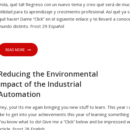
Hola, qué tal! Regreso con un nuevo tema y creo qué será de mu
utilidad para tú aprendizaje y crecimiento profesional. Así qué ya 
qué hacer! Dame “Click” en el siguiente enlace y te llevaré a conoc
mundo distinto. Frost 29 Español
READ MORE
Reducing the Environmental
Impact of the Industrial
Automation
Hey, you! Its me again bringing you new stuff to learn. This year i
like to get into your achievements this year of learning something
You know what to do! Give me a “Click” below and be impressed wi
article. Frost 28 English