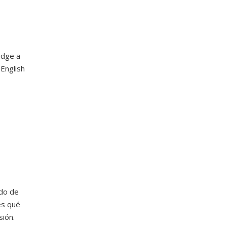
adge a
 English
ndo de
es qué
sión.